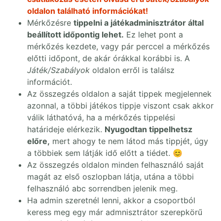
oldalon található információkat!
Mérkőzésre
tippelni a játékadminisztrátor által
beállított időpontig lehet.
Ez lehet pont a
mérkőzés kezdete, vagy pár perccel a mérkőzés
előtti időpont, de akár órákkal korábbi is. A
Játék/Szabályok
oldalon erről is találsz
információt.
Az összegzés oldalon a saját tippek megjelennek
azonnal, a többi játékos tippje viszont csak akkor
válik láthatóvá, ha a mérkőzés tippelési
határideje elérkezik.
Nyugodtan tippelhetsz
előre,
mert ahogy te nem látod más tippjét, úgy
a többiek sem látják idő előtt a tiédet. 😊
Az összegzés oldalon minden felhasználó saját
magát az első oszlopban látja, utána a többi
felhasználó abc sorrendben jelenik meg.
Ha admin szeretnél lenni, akkor a csoportból
keress meg egy már admnisztrátor szerepkörű