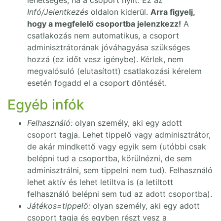
lehetséges, ha a csoport nyílt. Ez az
Infó/Jelentkezés
oldalon kiderül.
Arra figyelj,
hogy a megfelelő csoportba jelenzkezz!
A
csatlakozás nem automatikus, a csoport
adminisztrátorának jóváhagyása szükséges
hozzá (ez időt vesz igénybe). Kérlek, nem
megvalósuló (elutasított) csatlakozási kérelem
esetén fogadd el a csoport döntését.
Egyéb infók
Felhasználó:
olyan személy, aki egy adott
csoport tagja. Lehet tippelő vagy adminisztrátor,
de akár mindkettő vagy egyik sem (utóbbi csak
belépni tud a csoportba, körülnézni, de sem
adminisztrálni, sem tippelni nem tud). Felhasználó
lehet aktív és lehet letiltva is (a letiltott
felhasználó belépni sem tud az adott csoportba).
Játékos=tippelő:
olyan személy, aki egy adott
csoport tagja és egyben részt vesz a