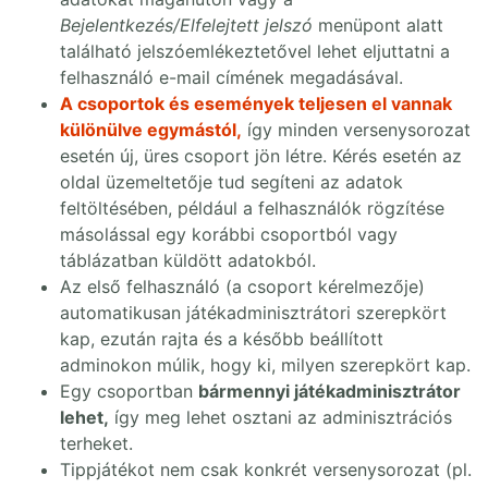
Bejelentkezés/Elfelejtett jelszó
menüpont alatt
található jelszóemlékeztetővel lehet eljuttatni a
felhasználó e-mail címének megadásával.
A csoportok és események teljesen el vannak
különülve egymástól,
így minden versenysorozat
esetén új, üres csoport jön létre. Kérés esetén az
oldal üzemeltetője tud segíteni az adatok
feltöltésében, például a felhasználók rögzítése
másolással egy korábbi csoportból vagy
táblázatban küldött adatokból.
Az első felhasználó (a csoport kérelmezője)
automatikusan játékadminisztrátori szerepkört
kap, ezután rajta és a később beállított
adminokon múlik, hogy ki, milyen szerepkört kap.
Egy csoportban
bármennyi játékadminisztrátor
lehet,
így meg lehet osztani az adminisztrációs
terheket.
Tippjátékot nem csak konkrét versenysorozat (pl.