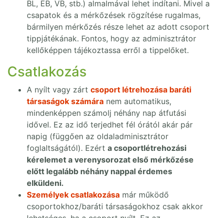
BL, EB, VB, stb.) almalmával lehet indítani. Mivel a
csapatok és a mérkőzések rögzítése rugalmas,
bármilyen mérkőzés része lehet az adott csoport
tippjátékának. Fontos, hogy az adminisztrátor
kellőképpen tájékoztassa erről a tippelőket.
Csatlakozás
A nyílt vagy zárt
csoport létrehozása baráti
társaságok számára
nem automatikus,
mindenképpen számolj néhány nap átfutási
idővel. Ez az idő terjedhet fél órától akár pár
napig (függően az oldaladminisztrátor
foglaltságától). Ezért
a csoportlétrehozási
kérelemet a verenysorozat első mérkőzése
előtt legalább néhány nappal érdemes
elküldeni.
Személyek csatlakozása
már működő
csoportokhoz/baráti társaságokhoz csak akkor