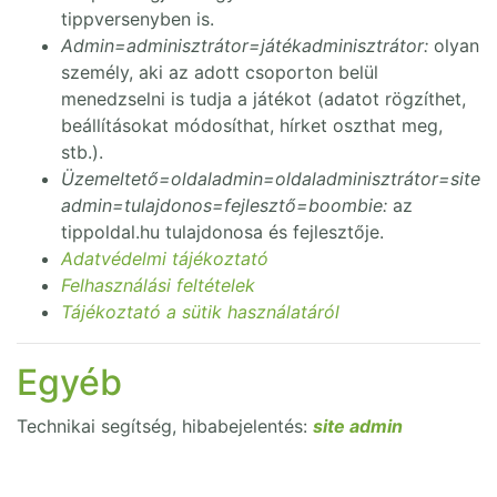
tippversenyben is.
Admin=adminisztrátor=játékadminisztrátor:
olyan
személy, aki az adott csoporton belül
menedzselni is tudja a játékot (adatot rögzíthet,
beállításokat módosíthat, hírket oszthat meg,
stb.).
Üzemeltető=oldaladmin=oldaladminisztrátor=site
admin=tulajdonos=fejlesztő=boombie:
az
tippoldal.hu tulajdonosa és fejlesztője.
Adatvédelmi tájékoztató
Felhasználási feltételek
Tájékoztató a sütik használatáról
Egyéb
Technikai segítség, hibabejelentés:
site admin