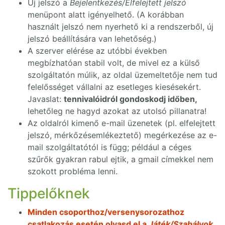
Új jelszó a
Bejelentkezés/Elfelejtett jelszó
menüpont alatt igényelhető. (A korábban
használt jelszó nem nyerhető ki a rendszerből, új
jelszó beállítására van lehetőség.)
A szerver elérése az utóbbi években
megbízhatóan stabil volt, de mivel ez a külső
szolgáltatón múlik, az oldal üzemeltetője nem tud
felelősséget vállalni az esetleges kiesésekért.
Javaslat:
tennivalóidról gondoskodj időben,
lehetőleg ne hagyd azokat az utolsó pillanatra!
Az oldalról kimenő e-mail üzenetek (pl. elfelejtett
jelszó, mérkőzésemlékeztető) megérkezése az e-
mail szolgáltatótól is függ; például a céges
szűrők gyakran rabul ejtik, a gmail címekkel nem
szokott probléma lenni.
Tippelőknek
Minden csoporthoz/versenysorozathoz
csatlakozás esetén olvasd el a
Játék/Szabályok