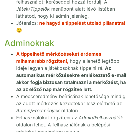
felhasználót; kéréseddel hozzá fordulj! A
Játék/Tippelők
menüpont alatt lévő listában
láthatod, hogy ki admin jelenleg.
Jótanács:
ne hagyd a tippelést utolsó pillanatra!
😉
Adminoknak
A tippelhető mérkőzéseket érdemes
mihamarabb rögzíteni,
hogy a lehető legtöbb
ideje legyen a játékosoknak tippelni rá.
Az
automatikus mérkőzésekre emlékeztető e-mail
akkor fogja biztosan tatalmazni a mérkőzést, ha
az az előző nap már rögzítve lett.
A meccseredmény beírásának lehetősége mindig
az adott mérkőzés kezdetekor lesz elérhető az
Admin/Eredmények
oldalon.
Felhasználókat rögzíteni az
Admin/Felhasználók
oldalon lehet. A felhasználónak a belépési
adatokat magánúton vagy a